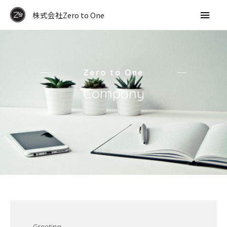
内
メ
株式会社Zero to One
容
を
イ
ス
ン
キ
ッ
Zero to One
メ
プ
Company
ニ
ュ
ー
Greeting